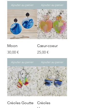
Ajouter au panier
Ajouter au panier
Moon
Cœur-coeur
Prix
Prix
30,00 €
25,00 €
Ajouter au panier
Ajouter au panier
Créoles Goutte
Créoles