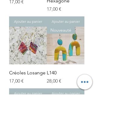
Hexagone
Prix
17,00 €
Prix
17,00 €
Ajouter au panier
Ajouter au panier
Nouveauté
Créoles Losange
L140
Prix
Prix
17,00 €
28,00 €
Ajouter au panier
Ajouter au panier
Nouveauté