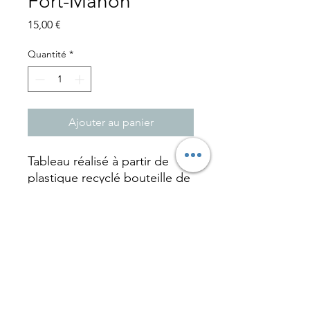
Fort-Mahon
Prix
15,00 €
Quantité
*
Ajouter au panier
Tableau réalisé à partir de
plastique recyclé bouteille de
lait, transparent et bleu
foncé . Cadre en bois noir à
suspendre H:18.5cm L:13.5cm